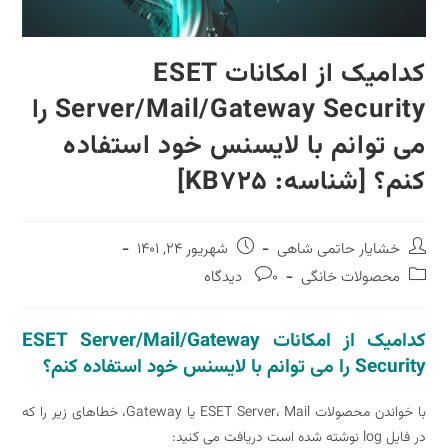
کدامیک از امکانات ESET
Server/Mail/Gateway Security را
می توانم با لایسنس خود استفاده
کنم؟ [شناسه: KB725]
نویسندهٔ
نوشته
خشایار حاتمی شاهی
شهریور 24, 1401
نوشته:
منتشر
دسته‌
نظرات
محصولات خانگی
0 دیدگاه
شده
نوشته:
نوشته:
است:
کدامیک از امکانات ESET Server/Mail/Gateway
Security را می توانم با لایسنس خود استفاده کنم؟
با خواندن محصولات ESET Server، Mail یا Gateway، خطاهای زیر را که
در فایل log نوشته شده است دریافت می کنید: