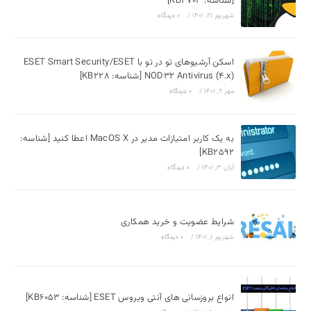
[شناسه: KB2703]
شهریور 21, 1401
/
۰ دیدگاه
اسکن آرشیوهای تو در تو با ESET Smart Security/ESET
NOD32 Antivirus (4.x) [شناسه: KB228]
مهر 9, 1401
/
۰ دیدگاه
به یک کاربر امتیازات مدیر در MacOS X اعطا کنید [شناسه:
KB2592]
آبان 3, 1401
/
۰ دیدگاه
شرایط عضویت و خرید همکاری
شهریور 1, 1401
/
۰ دیدگاه
انواع بروزسانی های آنتی ویروس ESET [شناسه: KB6053]