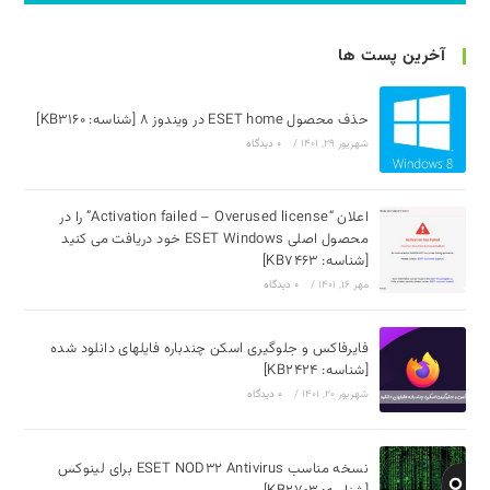
آخرین پست ها
حذف محصول ESET home در ویندوز 8 [شناسه: KB3160]
شهریور 29, 1401
/
۰ دیدگاه
اعلان “Activation failed – Overused license” را در
محصول اصلی ESET Windows خود دریافت می کنید
[شناسه: KB7463]
مهر 16, 1401
/
۰ دیدگاه
فایرفاکس و جلوگیری اسکن چندباره فایلهای دانلود شده
[شناسه: KB2424]
شهریور 20, 1401
/
۰ دیدگاه
نسخه مناسب ESET NOD32 Antivirus برای لینوکس