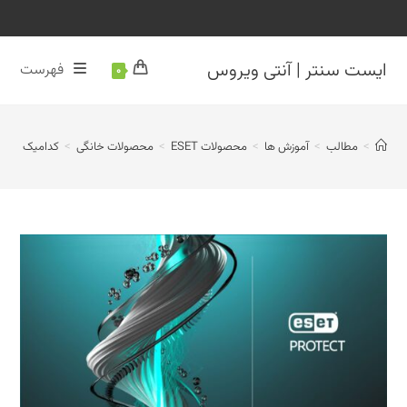
رش
ه
حتوا
ایست سنتر | آنتی ویروس
فهرست
0
>
مطالب
>
آموزش ها
>
محصولات ESET
>
محصولات خانگی
>
کدامیک از امکانات ESET Server/Mail/Gateway Security را می توانم با لایسنس