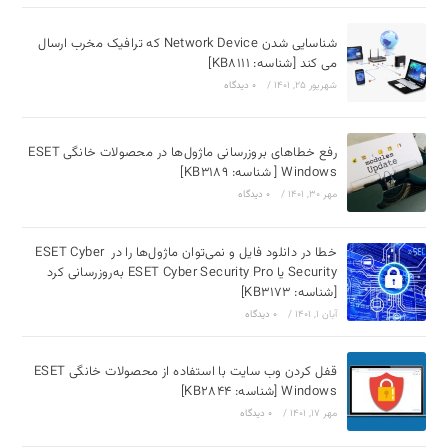
شناسایی شدن Network Device که ترافیک مخرب ارسال
می کند [شناسه: KB8111]
شهریور 25, 1401
/
۰ دیدگاه
رفع خطاهای بروزرسانی ماژول‌ها در محصولات خانگی ESET
Windows [ شناسه: KB3189]
مهر 30, 1401
/
۰ دیدگاه
خطا در دانلود فایل و نمی‌توان ماژول‌ها را در ESET Cyber ​​
Security یا ESET Cyber ​​Security Pro به‌روزرسانی کرد
[شناسه: KB3173]
آبان 1, 1401
/
۰ دیدگاه
قفل کردن وب سایت با استفاده از محصولات خانگی ESET
Windows [شناسه: KB2844]
مهر 17, 1401
/
۰ دیدگاه