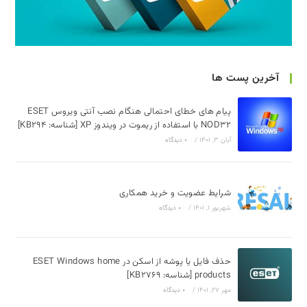
رین پست ها
پیام های خطای احتمالی هنگام نصب آنتی ویروس ESET
NOD32 با استفاده از ریموت در ویندوز XP [شناسه: KB294]
آبان 3, 1401
/
۰ دیدگاه
شرایط عضویت و خرید همکاری
شهریور 1, 1401
/
۰ دیدگاه
حذف فایل‌ یا پوشه‌ از اسکن در ESET Windows home
products [شناسه: KB2769]
مهر 27, 1401
/
۰ دیدگاه