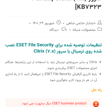
KB73
هٔ
نوشته
شایار حاتمی شاهی
شهریور 24, 1401
منتشر
نظرات
حصولات شبکه
0 دیدگاه
شده
نوشته:
است:
تنظیمات توصیه شده برای ESET File Security نصب
ی ترمینال یا سرور Citrix (7.x)
Citrix و سایر سرورهای ترمینال باید با استفاده از این پارامترها هنگام
ی محصولات ESET پیکربندی شوند.
رابط کاربری گرافیکی ESET File Security را غیرفعال کنید تا از راه اندازی
 در هر بار ورود کاربر جلوگیری شود
ل
ESET business product دیگر ساپورت نمی شود