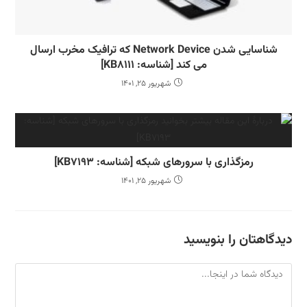
شناسایی شدن Network Device که ترافیک مخرب ارسال
می کند [شناسه: KB8111]
شهریور 25, 1401
رمزگذاری با سرورهای شبکه [شناسه: KB7193]
شهریور 25, 1401
اهتان را بنویسید