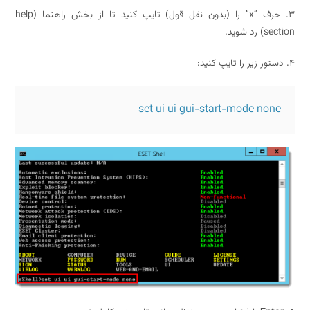
3. حرف “x” را (بدون نقل قول) تایپ کنید تا از بخش راهنما (help
شوید.
set ui ui gui-start-mode no