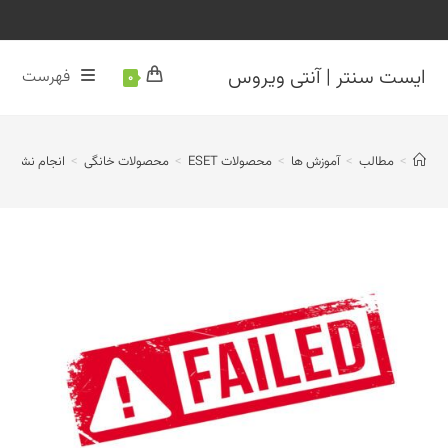
رش
ه
حتوا
ایست سنتر | آنتی ویروس
فهرست
0
>
مطالب
>
آموزش ها
>
محصولات ESET
>
محصولات خانگی
>
انجام نشدن به‌روزرسانی د