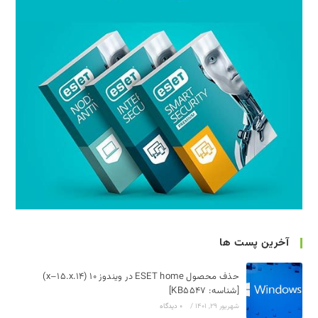
آخرین پست ها
حذف محصول ESET home در ویندوز 10 (14.x–15.x)
[شناسه: KB5547]
شهریور 29, 1401
/
۰ دیدگاه