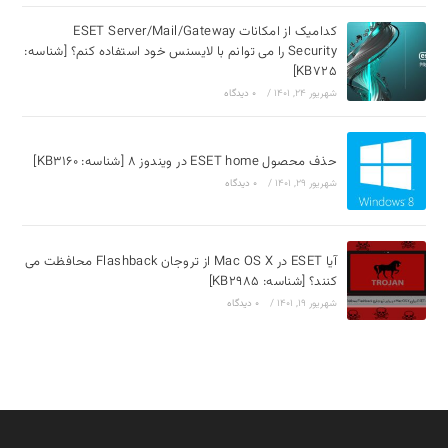
کدامیک از امکانات ESET Server/Mail/Gateway
Security را می توانم با لایسنس خود استفاده کنم؟ [شناسه:
KB725]
شهریور 24, 1401
/
۰ دیدگاه
حذف محصول ESET home در ویندوز 8 [شناسه: KB3160]
شهریور 29, 1401
/
۰ دیدگاه
آیا ESET در Mac OS X از تروجان Flashback محافظت می
کنند؟ [شناسه: KB2985]
شهریور 19, 1401
/
۰ دیدگاه