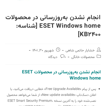
انجام نشدن به‌روزرسانی در محصولات
ESET Windows home [شناسه:
KB2400]
نویسندهٔ
نوشته
خشایار حاتمی شاهی
شهریور 30, 1401
نوشته:
منتشر
دسته‌
نظرات
محصولات خانگی
0 دیدگاه
شده
نوشته:
نوشته:
است:
انجام نشدن به‌روزرسانی در محصولات ESET
Windows home
پس از پیام «Free Upgrade Available» خطایی دریافت می‌کنید، یا
اعلان دسک‌تاپ «New update available» از شما می‌خواهد محصول
نصب‌شده خود را به آخرین نسخه ESET Smart Security Premium،