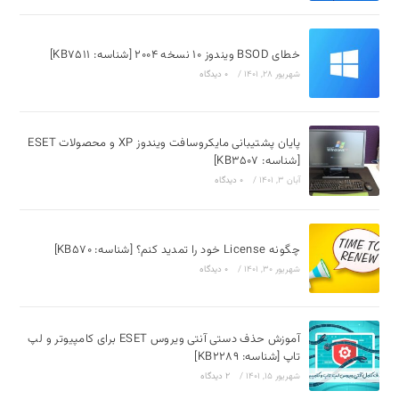
خطای BSOD ویندوز 10 نسخه 2004 [شناسه: KB7511]
شهریور 28, 1401
/
۰ دیدگاه
پایان پشتیبانی مایکروسافت ویندوز XP و محصولات ESET
[شناسه: KB3507]
آبان 3, 1401
/
۰ دیدگاه
چگونه License خود را تمدید کنم؟ [شناسه: KB570]
شهریور 30, 1401
/
۰ دیدگاه
آموزش حذف دستی آنتی ویروس ESET برای کامپیوتر و لپ
تاپ [شناسه: KB2289]
شهریور 15, 1401
/
2 دیدگاه