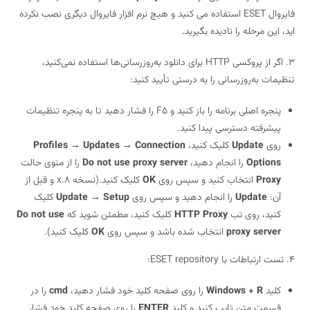
فایروال ESET استفاده می کنید و هیچ نرم افزار فایروال دیگری نصب نکرده
اید، این مرحله را نادیده بگیرید.
3. اگر از پروکسی HTTP برای دانلود به‌روزرسانی‌ها استفاده نمی‌کنید،
تنظیمات به‌روزرسانی را به درستی تأیید کنید:
پنجره اصلی برنامه را باز کنید و F5 را فشار دهید تا به پنجره تنظیمات
پیشرفته دسترسی پیدا کنید.
روی
Update
کلیک کنید،
Profiles → Updates → Connection
Options
را انجام دهید،
Do not use proxy server
را از منوی حالت
Proxy
انتخاب کنید و سپس روی
OK
کلیک کنید.(نسخه 8.x و قبل از
آن:
Update
را انجام دهید و سپس روی
Update → Setup
کلیک
کنید، روی تب
HTTP Proxy
کلیک کنید، مطمئن شوید که
Do not use
proxy server
انتخاب شده باشد و سپس روی
OK
کلیک کنید).
4. تست ارتباطات با ESET repository:
کلید
Windows + R
را روی صفحه کلید خود فشار دهید،
cmd
را در
قسمت متن تایپ کنید و کلید
ENTER
را روی صفحه کلید خود فشار