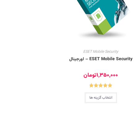
ESET Mobile Security
ESET Mobile Security – اورجینال
1,350,000
تومان
4.86
نمره
این
انتخاب گزینه ها
محصول
از 5
دارای
انواع
مختلفی
می
باشد.
گزینه
ها
ممکن
است