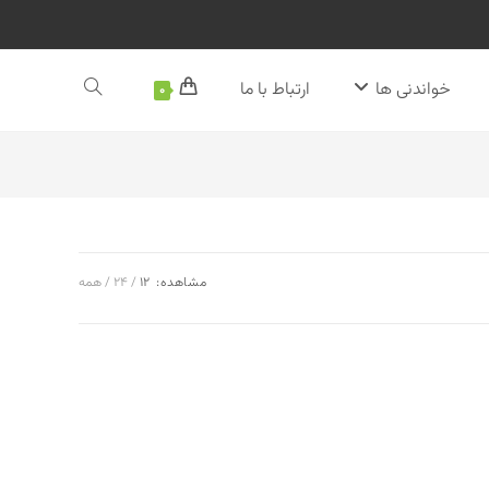
خواندنی ها
ارتباط با ما
جستجوی
0
وب
سایت
مشاهده:
12
24
همه
را
تغییر