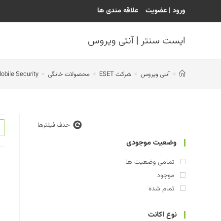
رش
ورود | عضویت
علاقه مندی ها
ه
حتوا
ایست سنتر | آنتی ویروس
>
آنتی ویروس
>
شرکت ESET
>
محصولات خانگی
>
bile Security
حذف فیلترها
وضعیت موجودی
تمامی وضعیت ها
موجود
تمام شده
نوع اکانت